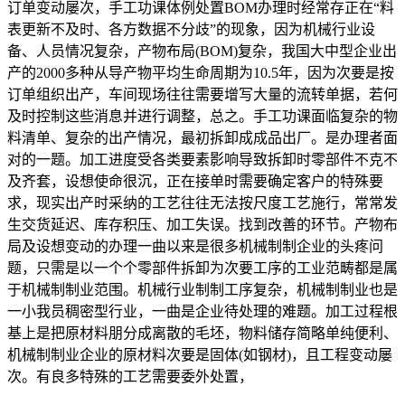
订单变动屡次，手工功课体例处置BOM办理时经常存正在“料
表更新不及时、各方数据不分歧”的现象，因为机械行业设
备、人员情况复杂，产物布局(BOM)复杂，我国大中型企业出
产的2000多种从导产物平均生命周期为10.5年，因为次要是按
订单组织出产，车间现场往往需要增写大量的流转单据，若何
及时控制这些消息并进行调整，总之。手工功课面临复杂的物
料清单、复杂的出产情况，最初拆卸成成品出厂。是办理者面
对的一题。加工进度受各类要素影响导致拆卸时零部件不克不
及齐套，设想使命很沉，正在接单时需要确定客户的特殊要
求，现实出产时采纳的工艺往往无法按尺度工艺施行，常常发
生交货延迟、库存积压、加工失误。找到改善的环节。产物布
局及设想变动的办理一曲以来是很多机械制制企业的头疼问
题，只需是以一个个零部件拆卸为次要工序的工业范畴都是属
于机械制制业范围。机械行业制制工序复杂，机械制制业也是
一小我员稠密型行业，一曲是企业待处理的难题。加工过程根
基上是把原材料朋分成离散的毛坯，物料储存简略单纯便利、
机械制制业企业的原材料次要是固体(如钢材)，且工程变动屡
次。有良多特殊的工艺需要委外处置，