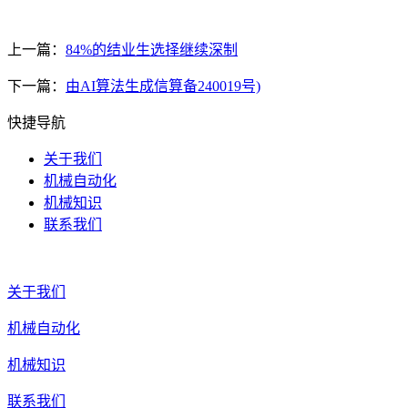
上一篇：
84%的结业生选择继续深制
下一篇：
由AI算法生成信算备240019号)
快捷导航
关于我们
机械自动化
机械知识
联系我们
关于我们
机械自动化
机械知识
联系我们