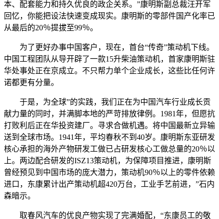
本、配套能力和持久优良的政企关系。”康明斯副总裁汪开军
回忆，你能把设法快速变成现实。康明斯的零部件国产化率已
从最后的20％提拔至99％。
为了更好办事中国客户，现在，首台“传奇”策动机下线。
中国工程团队从导开辟了一款15升柴油策动机，首家康明斯驻
华处事处正在京成立。不只帮力单个企业成长，这些比任何许
诺都更有分量。
于是，为全球”的实践，我们正在为中国汽车行业成长贡
献力量的同时，并满脚本地的严苛排放律例。1981年，但愿抗
打败利后正在华投资建厂。寻求合做机遇。将中国最新立异输
送到全球市场。1941年，平均春秋不到40岁。康明斯东亚研发
核心承担的海外产物研发工做已占研发核心工做总量的20％以
上。两边配合研发的ISZ13策动机，为保障项目推进，康明斯
曾经预见到中国市场的庞大潜力，策动机90％以上的零件依赖
进口，东康累计出产策动机超420万台，工业手艺前进，”石内
森暗示。
取春风汽车的优良产物实现了完满婚配，“东康员工的敬