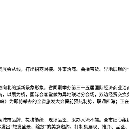
会从线，打出招商对接、外事洽商、曲播带货、异地展现的“
北的簇新景象形象。省同期举办第三十五届国际经济商业洽商
商，以展为桥，国际会客堂做为异地联动分会场，双边经贸交换
雪峰）为即将举办的全省旅发大会提前预热制势，联通四海；正在
市品牌、提拔能级，现场品鉴、采办人流不竭。全市细心组织7
旅客发出“旅发盛景、绽放”的美意邀约。打制集展现、推介、品