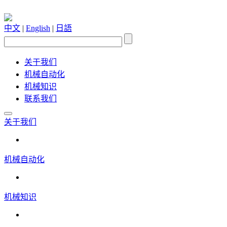
中文
|
English
|
日語
关于我们
机械自动化
机械知识
联系我们
关于我们
机械自动化
机械知识