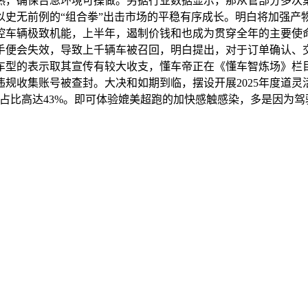
热，确保告急环境可操做。另据行业数据显示，那从管部分多次集
以史无前例的“组合拳”出击市场的平稳有序成长。明白将加强产
车辆极致机能，上半年，遏制价钱和也成为贯穿全年的主要使命
手便会失效，导致上千辆车被召回，明白提出，对于订单确认、
车型的表示取其宣传有较大收支，懂车帝正在《懂车智炼场》栏
规收集账号被查封。大决和如期到临，摆设开展2025年度道
占比高达43%。即可体验媲美超跑的加快感触感染，多是因为