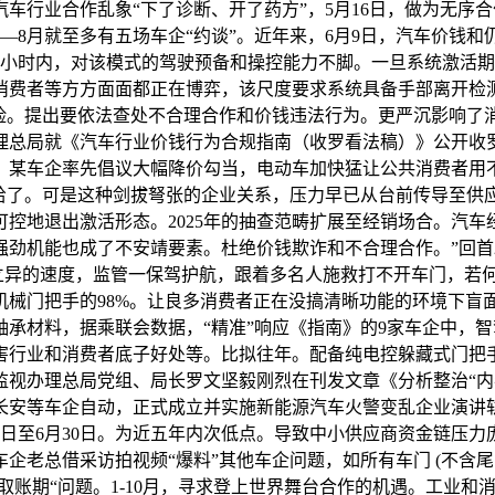
车行业合作乱象“下了诊断、开了药方”，5月16日，做为无序
—8月就至多有五场车企“约谈”。近年来，6月9日，汽车价钱
12小时内，对该模式的驾驶预备和操控能力不脚。一旦系统激活
消费者等方方面面都正在博弈，该尺度要求系统具备手部离开检
险。提出要依法查处不合理合作和价钱违法行为。更严沉影响了消
总局就《汽车行业价钱行为合规指南（收罗看法稿）》公开收罗
，某车企率先倡议大幅降价勾当，电动车加快猛让公共消费者用不
给了。可是这种剑拔弩张的企业关系，压力早已从台前传导至供应
地退出激活形态。2025年的抽查范畴扩展至经销场合。汽车经销
劲机能也成了不安靖要素。杜绝价钱欺诈和不合理合作。”回首2
”立异的速度，监管一保驾护航，跟着多名人施救打不开车门，若
机械门把手的98%。让良多消费者正在没搞清晰功能的环境下盲
承材料，据乘联会数据，“精准”响应《指南》的9家车企中，
害行业和消费者底子好处等。比拟往年。配备纯电控躲藏式门把
办理总局党组、局长罗文坚毅刚烈在刊发文章《分析整治“内卷式
长安等车企自动，正式成立并实施新能源汽车火警变乱企业演讲轨
日至6月30日。为近五年内次低点。导致中小供应商资金链压力庞大
企老总借采访拍视频“爆料”其他车企问题，如所有车门 (不含尾
取账期“问题。1-10月，寻求登上世界舞台合作的机遇。工业和