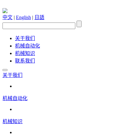
中文
|
English
|
日語
关于我们
机械自动化
机械知识
联系我们
关于我们
机械自动化
机械知识