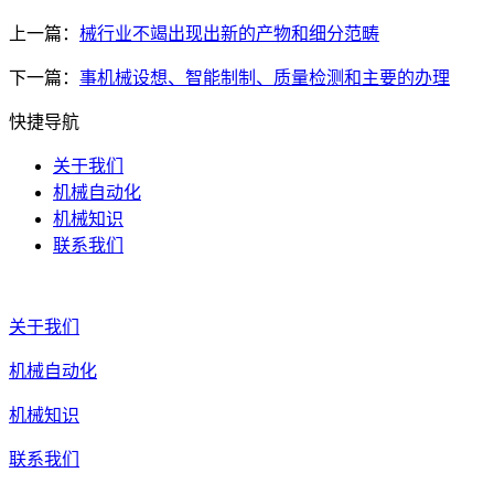
上一篇：
械行业不竭出现出新的产物和细分范畴
下一篇：
事机械设想、智能制制、质量检测和主要的办理
快捷导航
关于我们
机械自动化
机械知识
联系我们
关于我们
机械自动化
机械知识
联系我们