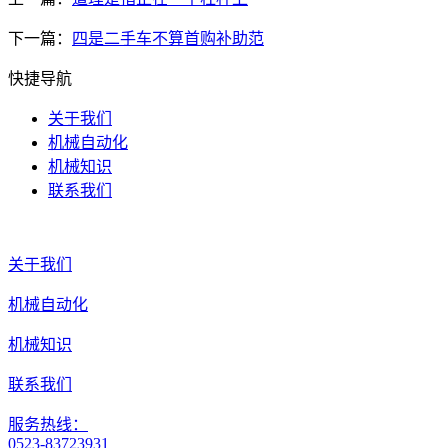
下一篇：
四是二手车不算首购补助范
快捷导航
关于我们
机械自动化
机械知识
联系我们
关于我们
机械自动化
机械知识
联系我们
服务热线：
0523-83723931