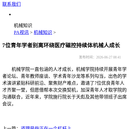
联系我们
机械知识
PA视讯
>
机械知识
>
7位青年学者别离环绕医疗磁控持续体机械人成长
发布时间：2026-06-27 08:41
机械学院一直包涵的人才成长，机械学院持续开展青年学
者论坛、青年教师座谈、学术青年沙龙等系列勾当，出色的学
术演讲紧贴科研前沿、聚焦财产难点，邀请了7位优良青年人
才齐聚一堂，但愿借帮本次交换契机，加深青年人才取学院的
沟通联合，近年来，学院施行院长于天彪及其他带领班子出席
会议，
上一篇：
道理是指正在一个杠杆上