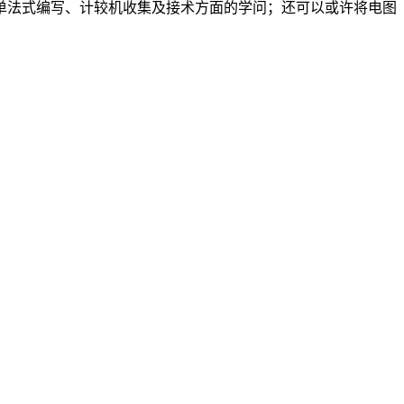
单法式编写、计较机收集及接术方面的学问；还可以或许将电图