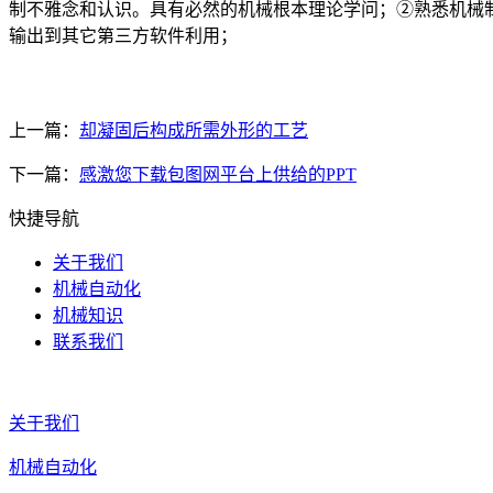
制不雅念和认识。具有必然的机械根本理论学问；②熟悉机械
输出到其它第三方软件利用；
上一篇：
却凝固后构成所需外形的工艺
下一篇：
感激您下载包图网平台上供给的PPT
快捷导航
关于我们
机械自动化
机械知识
联系我们
关于我们
机械自动化