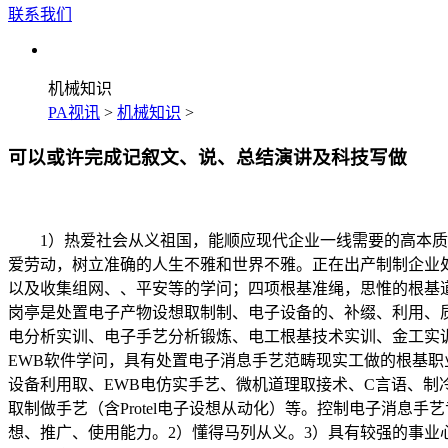
联系我们
机械知识
PA视讯
>
机械知识
>
可以或许完成记叙文、说、总结演讲及科技写做
1）热爱社会从义祖国，能顺应现代企业一线需要的高本质技
爱劳动，树立准确的人生不雅和世界不雅。正在出产制制企业
以及收集组网、、平安等的学问；四项根基准绳，思惟的根基
岗亭是处置电子产物设想取制制、电子设备的、补缀、利用、
电分析实训、电子手艺分析锻炼、电工根基技术实训、金工实
EWB软件学问，具有处置电子消息手艺范畴现实工做的根基
设备利用取、EWB电仿实手艺、微机道理取接术、C言语、制
取制做手艺（含Protel电子设想从动化）等。控制电子消
想、推广、使用能力。2）懂得马列从义。3）具有较强的事