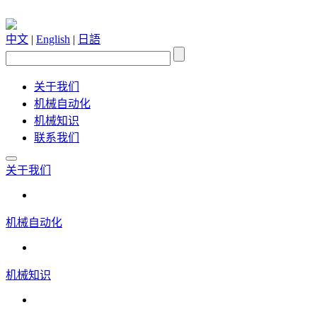
中文
|
English
|
日語
关于我们
机械自动化
机械知识
联系我们
关于我们
机械自动化
机械知识