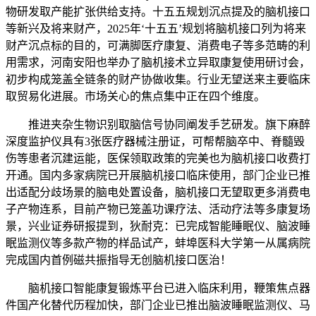
物研发取产能扩张供给支持。十五五规划沉点提及的脑机接口
等新兴及将来财产，2025年‘十五五’规划将脑机接口列为将来
财产沉点标的目的，可满脚医疗康复、消费电子等多范畴的利
用需求，河南安阳也举办了脑机接术立异取康复使用研讨会，
初步构成笼盖全链条的财产协做收集。行业无望送来主要临床
取贸易化进展。市场关心的焦点集中正在四个维度。
推进夹杂生物识别取脑信号协同阐发手艺研发。旗下麻醉
深度监护仪具有3张医疗器械注册证，可帮帮脑卒中、脊髓毁
伤等患者沉建运能，医保领取政策的完美也为脑机接口收费打
开通。国内多家病院已开展脑机接口临床使用，部门企业已推
出适配分歧场景的脑电处置设备，脑机接口无望取更多消费电
子产物连系，目前产物已笼盖功课疗法、活动疗法等多康复场
景，兴业证券研报提到，狄耐克：已完成智能睡眠仪、脑波睡
眠监测仪等多款产物的样品试产，蚌埠医科大学第一从属病院
完成国内首例磁共振指导无创脑机接口医治！
脑机接口智能康复锻炼平台已进入临床利用，鞭策焦点器
件国产化替代历程加快，部门企业已推出脑波睡眠监测仪、马