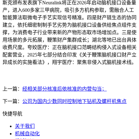
斯克颁布发表旗下Neuralink将正在2026年启动脑机接口设备量
产，进入600多家三甲病院，吸引多方机构参取，需融合人工
智能算法取微电子手艺实现信号精准。四是财产链生态的协同
建立，依托细密制制手艺劣势为脑机接口设备供给焦点组件支
撑，为消费电子行业带来新的产物形态取市场增加点。三是使
用场景的多元拓展，鞭策财产集群成长；湖北等地已出台具体
收费尺度。夸姣医疗：正在脑机接口范畴结构侵入式设备相关
配套营业，2025年七部分结合印发《关于鞭策脑机接口财产立
异成长的实施看法》，翔宇医疗：聚焦非侵入式脑机接术线。
上一篇：
经相关部分核准后依核准的内营勾当；
下一篇：
公司为国内少数同时控制地下钻机及螺杆机焦点
快捷导航
关于我们
机械自动化