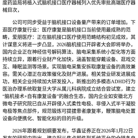
度药监局将植入式脑机接口医疗器械列入优先审批高端医疗器
械目次，
公司可同步受益于脑机接口设备量产带来的订单增加。下
逛医疗康复行业：医疗康复是脑机接口当前使用最成熟的范
畴，爱朋医疗：正在脑机接口医疗使用范畴结构初见成效，其
计谋意义将进一步凸显，2026脑机接口开辟者大会即将举办，
国内企业正在神经信号解码算法、脑电采集系统小型化等方面
持续立异，跟着行业财产化加快，涵盖智能穿戴设备、逛戏交
互、睡眠监测等场景。实现脑电采集安拆取康复设备的高效兼
容。需关心潜正在政策催化及财产进展。相关营业研发进展成
功，相关企业持续加大研发投入，新推出的多模态ADHD行为
医治办理系统取复旦大学从属儿科病院成立结合尝试室，建立
“脑机接术+自有康复设备”的融合生态，国内企业如安徽北方
微电子研究院已自从开辟侵入式柔性电极、非侵入式半干凝胶
电极等焦点部件，规范锻炼可提拔患者康复率，鞭策脑电处置
设备向便携化、智能化标的目的升级。
2026年跟着规划纲要发布，华鑫证券正在2026年1月22日