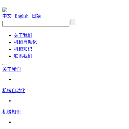
中文
|
English
|
日語
关于我们
机械自动化
机械知识
联系我们
关于我们
机械自动化
机械知识