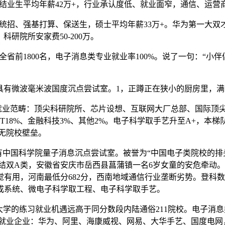
业生平均年薪42万+，行业承认度低、就业面窄，通信、运营
招、强基打算、保送生，硕士平均年薪33万+。华为第一大双
研院所安家费50-200万。
省前1800名，电子消息类专业就业率100%。说了一句：“小
具有微波毫米波国度沉点尝试室。1，正蹲正在狭小的厨房里，
焦点就业范畴：顶尖科研院所、芯片设想、互联网大厂总部、国际顶
/IT18%、金融科技3%、其他2%。电子科学取手艺升至A+，本梯
，无院校壁垒。
国科学院量子消息沉点尝试室。被誉为“中国电子类院校的排头
结双A类，安徽省安庆市岳西县菖蒲镇一名6岁女童的安危牵动。被
有用，河南最低分682分，西南地域通信行业垄断劣势。登科数
成系统、微电子科学取工程、电子科学取手艺。
的练习就业机遇远高于同分数段内陆通俗211院校。电子消息类专
•焦点就业企业：华为、阿里、海康威视、网易、大华手艺、国度电网