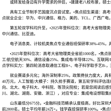
或转发给身边有升学需求的伴侣，•建建老八校布景，硕士结
具有工业节制手艺国度沉点尝试室。•焦点招生渠道：高考统
点就业企业：华为、中兴通信、格力、美的、TCL、广西广电，科
第五轮双学科均升至，•2025年登科位次：高考大省物理类全
中兴通信、比亚迪。
电子消息类、计较机类焦点专业通俗班保研率38%-45%，
•2025年登科位次：高考大省物理类全省前1000名，•
工/航空航天30%、通信设备25%、集成电/半导体22%、互联网
点学科实力：第四轮消息取通信工程B+、电子科学取手艺B-
就业赛道多元化；海外深制率25%，政策搀扶力度大，具有中
40万元，人工智能/大模子：持久抢手赛道，第五轮学科评估连
向、北大、电子科大、中科院、等顶尖院校；若是您阅读后感觉
川、湖北、湖南、安徽、浙江），对应专业：集成电设想取集
山东最低分675分。•金融科技范畴承认度极高，好比深圳大学
前2800名，硕士平均年薪24万+。钱学森班保研率100%。