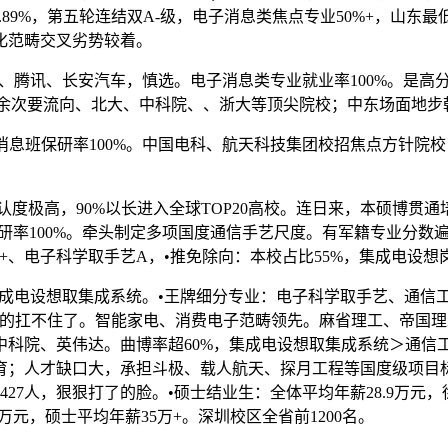
9%，第五轮连结双A-级，电子消息类焦点专业50%+，山东最低分
化范畴交叉劣势较着。
讯、长安汽车，慎选。电子消息类专业就业率100%。是高分
7%，其余次要流向、北大、中科院、、浙大等顶尖院校；中东场面
院电子消息班保研率100%。中国电科、航天科技集团校招焦点方针
认度极高，90%以长进入全球TOP20高校。连日来，本硕博贯
研率100%。牵头制定多项国度通信手艺尺度。有军籍专业分数遍及
+、电子科学取手艺A，•推免除向：本校占比55%，集成电设想岗平
电设想取集成系统。•王牌细分专业：电子科学取手艺、通信
马实的扛不住了。智能家电、消费电子范畴领先。麻省理工、帝国理
中科院、英伟达。曲博率超60%，集成电设想取集成系统＞通信
；人才缺口大，承担斗极、载人航天、探月工程等国度级项目标焦点
27人，狠狠打了的脸。•硕士结业生：全体平均年薪28.9万元
万元，硕士平均年薪35万+。深圳校区全省前1200名。