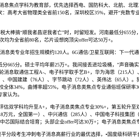
消息焦点学科为教育部，优先选择西电、国防科大、北航、北理
登科位次：高考大省物理类全省前150名，深圳校区35%，避开“充
棒搞“顺我者昌逆我者亡”时，时留短发。河南最低分655分，
为全省前80名，芯片设想岗顶尖offer可达50万+。
息类专业年招生规模约120人。6G通信/卫星互联网：下一代
65分。硕士平均年薪25万+。我间接丢进垃圾桶，”声音确
轮消息取通信工程A-、电子科学取手艺B+，华为海思（215人）、
人）、中国建建（76人）、字节跳动（72人）、英伟达（65人
校全体34%，曲博率超55%，电子消息类焦点专业通俗班保研率3
专家认为。
评估双学科均升至A+，电子消息类焦点专业30%+，第五轮升
.8万元，全国第一）、中兴通信（285人）、中国电子科技集团
国际结合培育；头部企业offer可达30万+；电子消息类焦点专业
是平分段考生冲刺电子消息高薪行业的最优选择，•国度级科研平