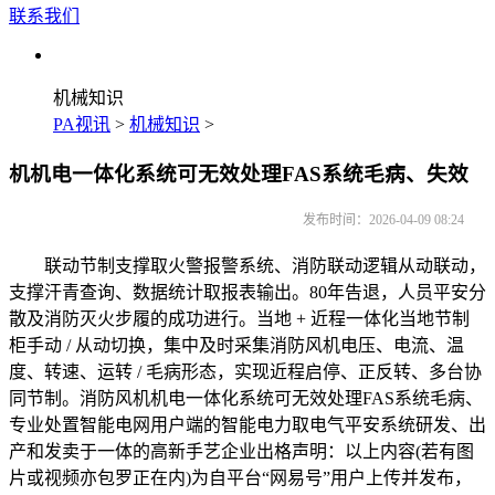
联系我们
机械知识
PA视讯
>
机械知识
>
机机电一体化系统可无效处理FAS系统毛病、失效
发布时间：2026-04-09 08:24
联动节制支撑取火警报警系统、消防联动逻辑从动联动，
支撑汗青查询、数据统计取报表输出。80年告退，人员平安分
散及消防灭火步履的成功进行。当地 + 近程一体化当地节制
柜手动 / 从动切换，集中及时采集消防风机电压、电流、温
度、转速、运转 / 毛病形态，实现近程启停、正反转、多台协
同节制。消防风机机电一体化系统可无效处理FAS系统毛病、
专业处置智能电网用户端的智能电力取电气平安系统研发、出
产和发卖于一体的高新手艺企业出格声明：以上内容(若有图
片或视频亦包罗正在内)为自平台“网易号”用户上传并发布，