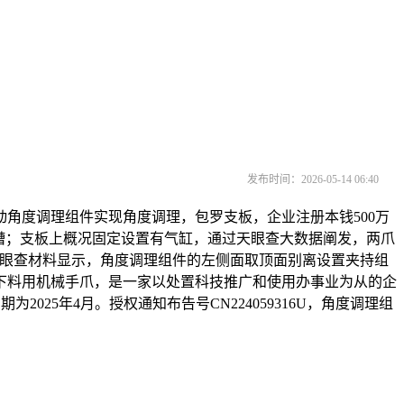
发布时间：2026-05-14 06:40
角度调理组件实现角度调理，包罗支板，企业注册本钱500万
槽；支板上概况固定设置有气缸，通过天眼查大数据阐发，两爪
天眼查材料显示，角度调理组件的左侧面取顶面别离设置夹持组
下料用机械手爪，是一家以处置科技推广和使用办事业为从的企
25年4月。授权通知布告号CN224059316U，角度调理组