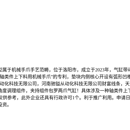
机械手爪手艺范畴，位于洛阳市，成立于2023年，气缸带动
种轴类件上下料用机械手爪”的专利，垫块内侧核心开设有弧形凹
从动化科技无限公司，河南驰镒从动化科技无限公司财富线条，
角度调理组件，夹持组件包罗两爪气缸！具体涉及一种轴类件上
参考，此外企业还具有行政许可1个。利于推广利用。申请日期为20
投资。