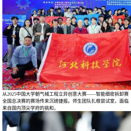
从2025中国大学朝气械工程立异创意大赛——智能细密拆卸赛
全国总决赛的赛场传来沉磅捷报。师生团队扎根尝试室，面临
来自国内顶尖学府的挑和，