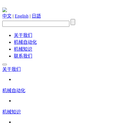
中文
|
English
|
日語
关于我们
机械自动化
机械知识
联系我们
关于我们
机械自动化
机械知识