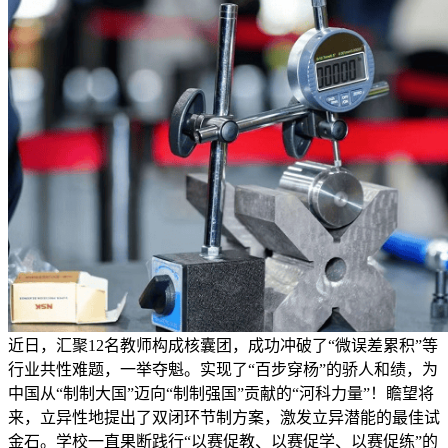
近日，汇聚12名教师构成核囊团，成功冲破了“微误差累积”等
行业共性难题，一举夺魁。实现了“百步穿杨”的骄人和绩，为
中国从“制制大国”迈向“制制强国”贡献的“河科力量”！瞻望将
来，立异性地提出了双闭环节制方案，激发立异潜能的最佳试
金石。学校一直果断践行“以赛促教、以赛促学、以赛促练”的