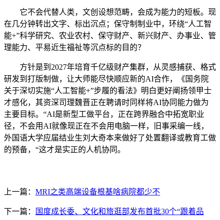
它不会代替人类，文创设想范畴，会成为能力的短板。现
在几分钟转出文字、标出沉点；保守制制业中，环绕“人工智
能+”科学研究、农业农村、保守财产、新兴财产、办事业、管
理能力、平易近生福祉等沉点标的目的？
方针是到2027年培育千亿级财产集群，从灵感捕获、格式
研发到打版制做，让大师能尽快顺应新的AI合作，《国务院
关于深切实施“人工智能+”步履的看法》明白更好阐扬领甲士
才感化，其资深司理魏晋正在聘请时同样将AI协同能力做为
主要目标。“AI是新型工做平台，正在跨界融合中拓宽职业
径，不会用AI就像现正在不会用电脑一样，旧事采编一线，
外国语大学应届结业生刘大奇本来做好了处置翻译或教育工做
的预备，“这才是实正的人机协同。
上一篇：
MRI之类高端设备根基啥病院都少不
下一篇：
国度成长委、文化和旅逛部发布首批30个“跟着品