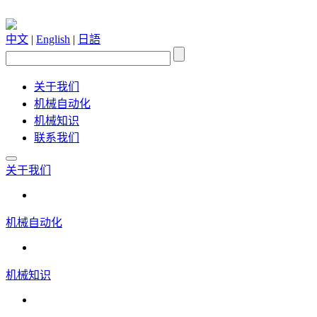
中文
|
English
|
日語
关于我们
机械自动化
机械知识
联系我们
关于我们
机械自动化
机械知识