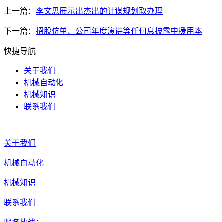
上一篇：
李文思展示出杰出的计谋规划取办理
下一篇：
招股仿单、公司年度演讲等任何息披露中援用本
快捷导航
关于我们
机械自动化
机械知识
联系我们
关于我们
机械自动化
机械知识
联系我们