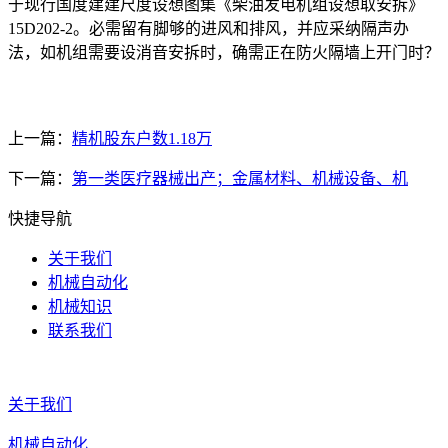
于现行国度建建尺度设想图集《柴油发电机组设想取安拆》
15D202-2。必需留有脚够的进风和排风，并应采纳隔声办
法，如机组需要设消音安拆时，确需正在防火隔墙上开门时？
上一篇：
精机股东户数1.18万
下一篇：
第一类医疗器械出产；金属材料、机械设备、机
快捷导航
关于我们
机械自动化
机械知识
联系我们
关于我们
机械自动化