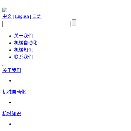
中文
|
English
|
日語
关于我们
机械自动化
机械知识
联系我们
关于我们
机械自动化
机械知识