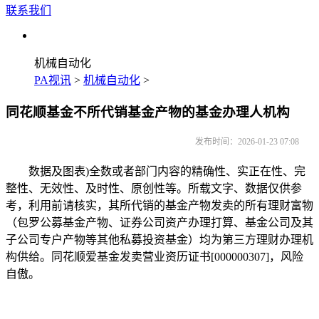
联系我们
机械自动化
PA视讯
>
机械自动化
>
同花顺基金不所代销基金产物的基金办理人机构
发布时间：2026-01-23 07:08
数据及图表)全数或者部门内容的精确性、实正在性、完
整性、无效性、及时性、原创性等。所载文字、数据仅供参
考，利用前请核实，其所代销的基金产物发卖的所有理财富物
（包罗公募基金产物、证券公司资产办理打算、基金公司及其
子公司专户产物等其他私募投资基金）均为第三方理财办理机
构供给。同花顺爱基金发卖营业资历证书[000000307]，风险
自傲。