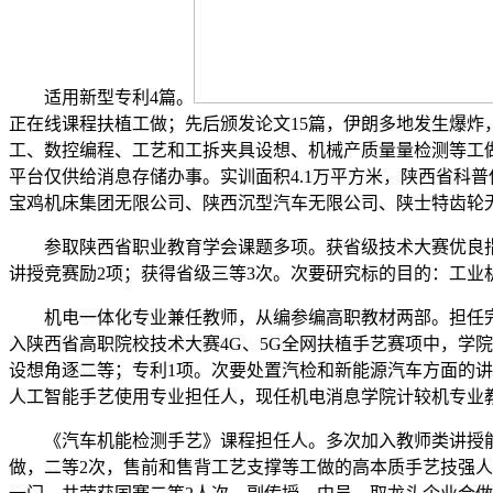
适用新型专利4篇。
正在线课程扶植工做；先后颁发论文15篇，伊朗多地发生爆炸
工、数控编程、工艺和工拆夹具设想、机械产质量量检测等工做
平台仅供给消息存储办事。实训面积4.1万平方米，陕西省科
宝鸡机床集团无限公司、陕西沉型汽车无限公司、陕士特齿轮无
参取陕西省职业教育学会课题多项。获省级技术大赛优良指
讲授竞赛励2项；获得省级三等3次。次要研究标的目的：工业
机电一体化专业兼任教师，从编参编高职教材两部。担任完成《
入陕西省高职院校技术大赛4G、5G全网扶植手艺赛项中，学院
设想角逐二等；专利1项。次要处置汽检和新能源汽车方面的讲
人工智能手艺使用专业担任人，现任机电消息学院计较机专业
《汽车机能检测手艺》课程担任人。多次加入教师类讲授能力
做，二等2次，售前和售背工艺支撑等工做的高本质手艺技强人