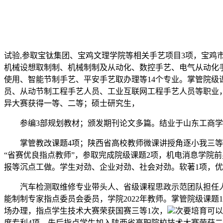
试验,参取宝钛集团、宝鸡文理学院等相关手艺项目3项，宝鸡
机械设想取制制、机械制制及从动化、数控手艺、电气从动化
使用、智能节制手艺、平安手艺取办理等14个专业。掌管院级
员、从动节制工程手艺人员、工业互联网工程手艺人员等职业，2
异大赛获得一等、二等；硕士研究生，
参编3部规划教材；颁发期刊论文多篇。结业于山东工商学
掌管教改课题4项；陕西省高校教师微课讲授角逐小我三等1次。
“省赛优良指点教师”，参取完成院级课题2项，机电消息学院
报等沉点工做。学生对劲、企业对劲、社会对劲。软著1项，优
汽车检测取维修专业带头人、省级课程思政示范团队担任人，
能制制专家指点委员会委员，学院2022年教师。掌管院级课题
场办理，指点学生技术大赛荣获国赛三等1次，
次要培育可以
度专利4项，先后指点学生加入陕西省高职院校技术大赛荣获二