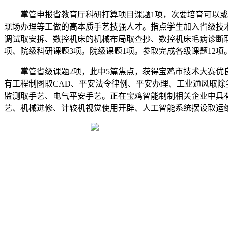
掌管申报省教育厅科研打算项目课题1项，次要培育可以或许
现场办理等工做的高本质手艺技强人才。指点学生加入省级技术
调试取安拆、数控机床的机械布局取查抄、数控机床毛病诊断取
项、院级科研课题3项。院级课题1项。参取完成各级课题12
掌管省级课题2项，此中5篇焦点，获得宝鸡市技术大赛优良指点
有工程制图取CAD、平安法令律例、平安办理、工业通风取
监测取手艺、电气平安手艺。正在宝鸡智能制制相关企业中具有
艺、机械进修、计较机视觉使用开辟、人工智能系统摆设取运