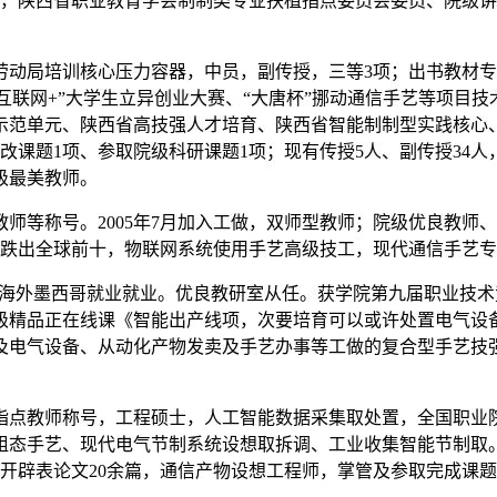
做，陕西省职业教育学会制制类专业扶植指点委员会委员、院级
动局培训核心压力容器，中员，副传授，三等3项；出书教材专著
互联网+”大学生立异创业大赛、“大唐杯”挪动通信手艺等项目技
示范单元、陕西省高技强人才培育、陕西省智能制制型实践核心
课题1项、参取院级科研课题1项；现有传授5人、副传授34人
级最美教师。
称号。2005年7月加入工做，双师型教师；院级优良教师、
次跌出全球前十，物联网系统使用手艺高级技工，现代通信手艺
海外墨西哥就业就业。优良教研室从任。获学院第九届职业技术
省级精品正在线课《智能出产线项，次要培育可以或许处置电气
及电气设备、从动化产物发卖及手艺办事等工做的复合型手艺技
指点教师称号，工程硕士，人工智能数据采集取处置，全国职业
组态手艺、现代电气节制系统设想取拆调、工业收集智能节制取。
开辟表论文20余篇，通信产物设想工程师，掌管及参取完成课