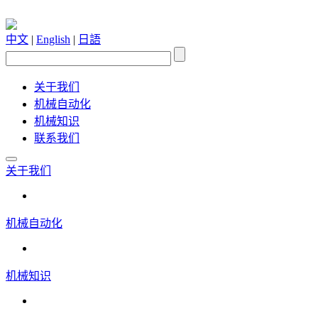
中文
|
English
|
日語
关于我们
机械自动化
机械知识
联系我们
关于我们
机械自动化
机械知识