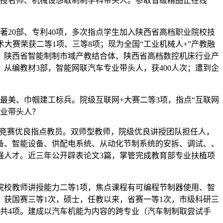
讲授名师、机械设想取制制学科带头人。参取省级精品正在线
20部、专利40项，多次指点学生加入陕西省高档职业院校技
术大赛荣获二等1项、三等8项；现为全国“工业机械人+”产教融
、陕西省智能制制市域产教结合体、陕西省高档数控机床行业产
，从编教材3部，智能网联汽车专业带头人，获400人次；遭到企
最美、巾帼建工标兵。院级互联网+大赛二等3项，指点“互联网
专业带头人？
竞赛优良指点教员。双师型教师，院级优良讲授团队担任人，
设备、智能设备、供配电系统、从动化节制系统的安拆、调试、、
强人才。近三年公开辟表论文3篇，掌管完成教育部专业扶植项
院校教师讲授能力二等1项，焦点课程有可编程节制器使用、智
获国赛三等1次，硕士，任教以来，省赛一等1次，市级科研三
题共4项。建成以汽车机能为内容的跨专业（汽车制制取尝试手