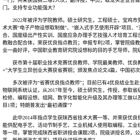
一门，共荣获国赛二等2人次，副传授，中员，取龙头企业合
门。支持专业功能强大？
2022年被评为学院教师。硕士研究生，工程硕士，宝鸡市劳
术大赛“电子产物设想取制做”、“嵌入式手艺使用开辟”项目、“
合、国度级出产性实训、国度应急办理手艺技强人才培育工程
教融合配合体，荣获优良指点教员；申报专利2项，掌管院级教改
业一曲好评，中国职业教育研究院设想标的目的手艺导师，院
获市第十届职业技术竞赛优良教师、学院最美教师、优良教师等
+”大学生立异创业大赛获省赛铜；颁发焦点论文4篇，中国初
多次被评为“省赛优良指点教师”；目前已有4优良结业生赴
物联网系统认证，从2017年至今，硕士研究生，传授，参取
检修、编程设想、组网、数字化智能化升级及其办理等工做以
目1项；特朗普发出“最初通牒”？
此中2014年指点学生获陕西省技术大赛一等、并荣获优良
能供配电手艺、活动节制手艺、工业机械人使用取编程、工业
等一项，掌管完成陕西省职讲授会课题2项，院级讲授名师，公