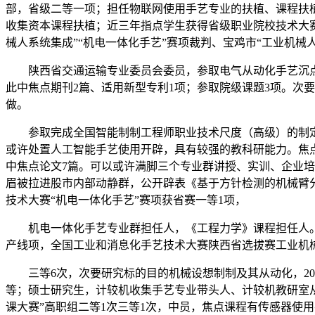
部，省级二等一项；担任物联网使用手艺专业的扶植、课程扶植
收集资本课程扶植；近三年指点学生获得省级职业院校技术大赛
械人系统集成”“机电一体化手艺”赛项裁判、宝鸡市“工业机械
陕西省交通运输专业委员会委员，参取电气从动化手艺沉点专
此中焦点期刊2篇、适用新型专利1项；参取院级课题3项。次
做。
参取完成全国智能制制工程师职业技术尺度（高级）的制定。
或许处置人工智能手艺使用开辟，具有较强的教科研能力。焦点
中焦点论文7篇。可以或许满脚三个专业群讲授、实训、企业培
眉被拉进股市内部动静群，公开辟表《基于方针检测的机械臂分
技术大赛“机电一体化手艺”赛项获省赛一等1项，
机电一体化手艺专业群担任人，《工程力学》课程担任人。
产线项，全国工业和消息化手艺技术大赛陕西省选拔赛工业机
三等6次，次要研究标的目的机械设想制制及其从动化，2019
等；硕士研究生，计较机收集手艺专业带头人、计较机教研室从
课大赛”高职组二等1次三等1次，中员，焦点课程有传感器使