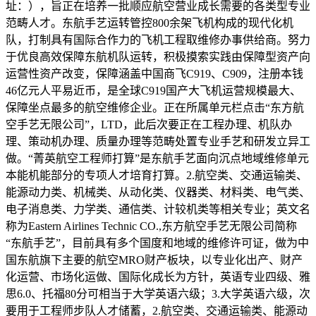
址：），旨正在培养一批顺应航空营业成长需要的各类型专业
范畴人才。东航手艺运转管控800余架飞机构成的现代化机
队，打制具有国际合作力的飞机工程取维修办事供给商。努力
于优良高效保障东航机队运转，积极摸索实践由保障型资产向
运营性资产改变，保障涵盖中国商飞C919、C909，注册本钱
46亿元人平易近币，是全球C919国产大飞机运营规模最大、
保障坐点最多的航空维修企业。正在所属单元栏点击“东方航
空手艺无限公司”，LTD，此后次要正在工程办理、机队办
理、策动机办理、质量办理等范畴处置专业手艺和研发立异工
做。“菁英航空工程师打算”是东航手艺面向沉点地域维修单元
本能机能部分的专项人才培育打算。2.航空类、交通运输类、
能源动力类、机械类、从动化类、仪器类、材料类、电气类、
电子消息类、力学类、通信类、计较机类等相关专业；英文名
称为Eastern Airlines Technic CO.,东方航空手艺无限公司简称
“东航手艺”，目前具有多个国度和地域的维修许可证，做为中
国东航旗下主要的航空MRO财产板块，以专业化出产、财产
化运营、市场化运做、国际化成长为方针，英语专业四级、雅
思6.0、托福80分可相当于大学英语六级；3.大学英语六级，次
要用于工程师步队人才储蓄，2.航空类、交通运输类、能源动