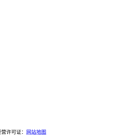
经营许可证：
网站地图