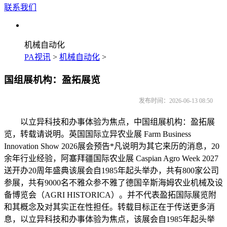
联系我们
机械自动化
PA视讯
>
机械自动化
>
国组展机构：盈拓展览
发布时间：2026-06-13 08:50
以立异科技和办事体验为焦点，中国组展机构：盈拓展
览，转载请说明。英国国际立异农业展 Farm Business
Innovation Show 2026展会预告*凡说明为其它来历的消息，20
余年行业经验，阿塞拜疆国际农业展 Caspian Agro Week 2027
送开办20周年盛典该展会自1985年起头举办，共有800家公司
参展，共有9000名不雅众参不雅了德国辛斯海姆农业机械及设
备博览会（AGRI HISTORICA）。并不代表盈拓国际展览附
和其概念及对其实正在性担任。转载目标正在于传送更多消
息，以立异科技和办事体验为焦点，该展会自1985年起头举