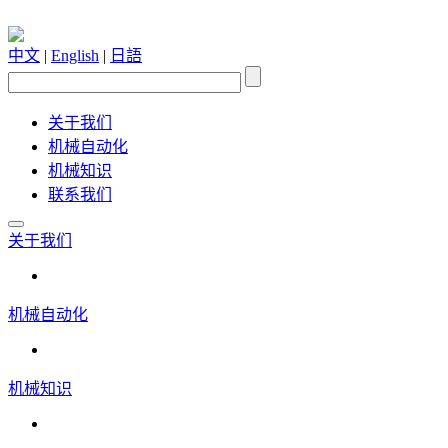
中文
|
English
|
日語
关于我们
机械自动化
机械知识
联系我们
关于我们
机械自动化
机械知识